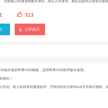
此模板已经速途模板库测试，保证正常使用，购买后提供完善售后服
1
313
示
立即购买
程序内核开发的苹果CMS模板，适用苹果CMS程序版本使用。
资源站！
以开启。嵌入多种多样播放软件，可轻轻松松分析M3u8文件格式视頻，