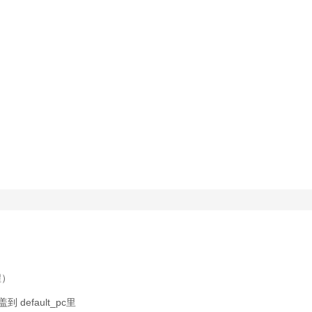
程）
 default_pc里