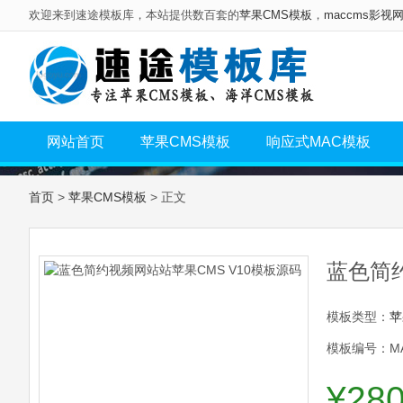
欢迎来到速途模板库，本站提供数百套的
苹果CMS模板
，
maccms影视
网站首页
苹果CMS模板
响应式MAC模板
首页
>
苹果CMS模板
> 正文
蓝色简约
模板类型：
苹
模板编号：MA
¥28