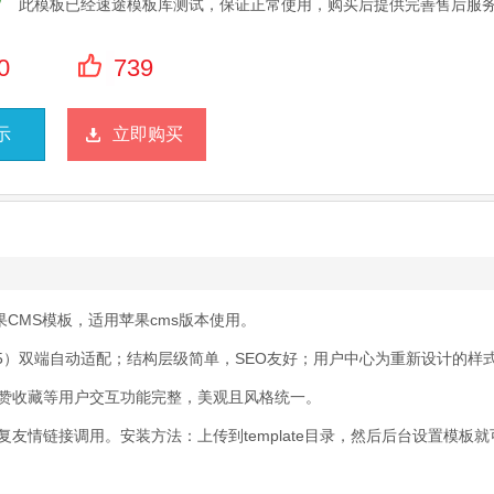
此模板已经速途模板库测试，保证正常使用，购买后提供完善售后服
0
739
示
立即购买
果CMS模板，适用苹果cms版本使用。
机（H5）双端自动适配；结构层级简单，SEO友好；用户中心为重新设计的样
赞收藏等用户交互功能完整，美观且风格统一。
情链接调用。安装方法：上传到template目录，然后后台设置模板就