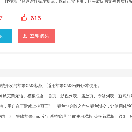
此模板已经速途模板库测试，保证正常使用，购买后提供完善售后服
7
615
示
立即购买
内核开发的苹果CMS模板，适用苹果CMS程序版本使用。
，测试完美无错。模板包含：首页、影视列表、播放页、专题列表、新闻列
特，用户在下滑或上拉页面时，颜色也会随之产生颜色渐变，让使用体验
夹内。2、登陆苹果cms后台-系统管理-当前使用模板-替换新模板目录3、后