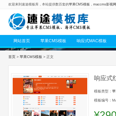
欢迎来到速途模板库，本站提供数百套的
苹果CMS模板
，
maccms影视
网站首页
苹果CMS模板
响应式MAC模板
首页
>
苹果CMS模板
> 正文
响应式
模板类型：
苹
模板编号：MA
¥29