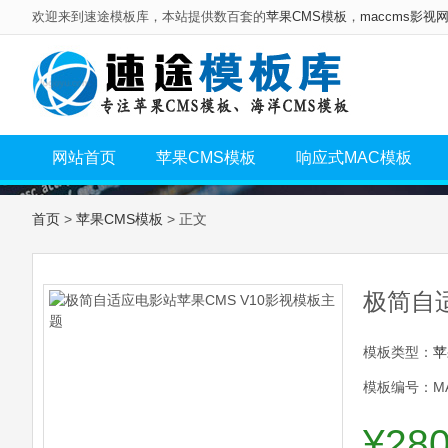
欢迎来到速途模板库，本站提供数百套的
苹果CMS模板
，
maccms影视
网站首页
苹果CMS模板
响应式MAC模板
首页
>
苹果CMS模板
> 正文
极简自适
模板类型：
苹
模板编号：MA
¥28